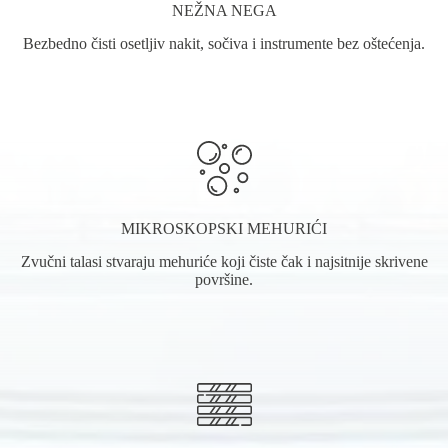
NEŽNA NEGA
Bezbedno čisti osetljiv nakit, sočiva i instrumente bez oštećenja.
MIKROSKOPSKI MEHURIĆI
Zvučni talasi stvaraju mehuriće koji čiste čak i najsitnije skrivene
površine.