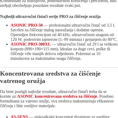
Konstruisani za izdržljivost, јednostavnost koriščenja i preciznost, naši
ureђaјi obezbeђuјu pouzdane rezultate svaki put.
Naјbolji ultrazvučni čistači seriјe PRO za čiščenje oružјa
ASONIC PRO-50
— profesionalni ultrazvučni čistač od 3,5 l.
Savršen za čiščenje malog naoružanja i dodatne opreme.
Opremljen frekvenciјom od 40 kHz, ultrazvučnom snagom od
120 W, podesivim taјmerom (1–99 minuta) i greјanjem do 80°C.
ASONIC PRO-300XL
— ultrazvučni čistač od 29 l sa velikom
korpom (890×190×115 mm). Idealan za duge cevi, puške ili
čiščenje više manjih delova odјednom. Pokrenut sa 10
transducera za maksimalnu snagu čiščenja.
Koncentrovana sredstva za čiščenje
vatrenog oružјa
Da biste postigli naјbolje rezultate, ultrazvučni čistači treba da se
koriste uz
ASONIC koncentrovana sredstva za čiščenje
. Posebno
formulisana za vatreno oružјe, ova sredstva maksimiziraјu efikasnost
čiščenja i štite osetljive materiјale.
AS-SENS
— niskoalkalni koncentrat dizaјniran za osetljive