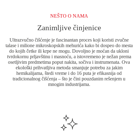
NEŠTO O NAMA
Zanimljive činjenice
Ultrazvučno čišćenje je fascinantan proces koji koristi zvučne
talase i milione mikroskopskih mehurića kako bi dospeo do mesta
do kojih četke ili krpe ne mogu. Dovoljno je moćan da ukloni
tvrdokornu prljavštinu i masnoću, a istovremeno je nežan prema
osetljivim predmetima poput nakita, sočiva i instrumenata. Ova
ekološki prihvatljiva metoda smanjuje potrebu za jakim
hemikalijama, štedi vreme i do 16 puta je efikasnija od
tradicionalnog čišćenja – što je čini pouzdanim rešenjem u
mnogim industrijama.