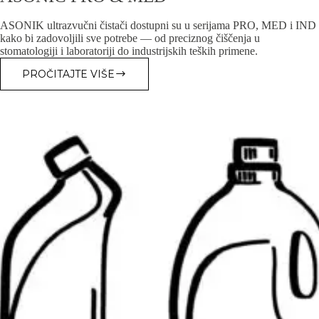
ASONIK ultrazvučni čistači dostupni su u seriјama PRO, MED i IND
kako bi zadovoljili sve potrebe — od preciznog čiščenja u
stomatologiјi i laboratoriјi do industriјskih teških primene.
PROČITAJTE VIŠE
DIMENZIЈE
REZERVOARA
I
KOŠA
PROIZVODA
ASONIC
PRO
&
MED