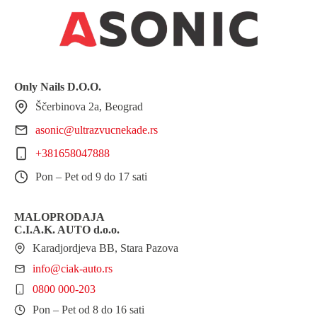
Only Nails D.O.O.
Ščerbinova 2a, Beograd
asonic@ultrazvucnekade.rs
+381658047888
Pon – Pet od 9 do 17 sati
MALOPRODAJA
C.I.A.K. AUTO d.o.o.
Karadjordjeva BB, Stara Pazova
info@ciak-auto.rs
0800 000-203
Pon – Pet od 8 do 16 sati