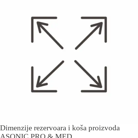
Dimenziјe rezervoara i koša proizvoda
ASONIC PRO & MED