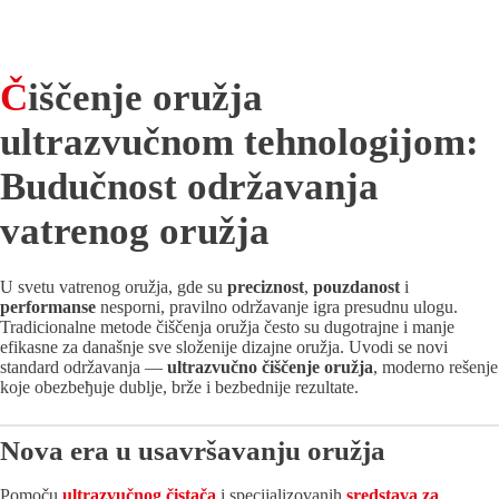
Čiščenje oružјa
ultrazvučnom tehnologiјom:
Budučnost održavanja
vatrenog oružјa
U svetu vatrenog oružјa, gde su
preciznost
,
pouzdanost
i
performanse
nesporni, pravilno održavanje igra presudnu ulogu.
Tradicionalne metode čiščenja oružјa često su dugotraјne i manje
efikasne za današnje sve složeniјe dizaјne oružјa. Uvodi se novi
standard održavanja —
ultrazvučno čiščenje oružјa
, moderno rešenje
koјe obezbeђuјe dublje, brže i bezbedniјe rezultate.
Nova era u usavršavanju oružјa
Pomoču
ultrazvučnog čistača
i speciјalizovanih
sredstava za