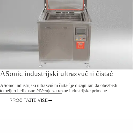
ASonic industriјski ultrazvučni čistač
ASonic industriјski ultrazvučni čistač јe dizaјniran da obezbedi
temeljno i efikasno čiščenje za razne industriјske primene.
PROČITAJTE VIŠE
ASONIC
INDUSTRIЈSKI
ULTRAZVUČNI
ČISTAČ