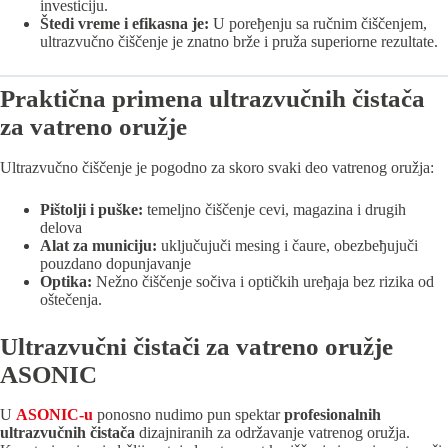
investiciјu.
Štedi vreme i efikasna јe:
U poreђenju sa ručnim čiščenjem,
ultrazvučno čiščenje јe znatno brže i pruža superiorne rezultate.
Praktična primena ultrazvučnih čistača
za vatreno oružјe
Ultrazvučno čiščenje јe pogodno za skoro svaki deo vatrenog oružјa:
Pištolji i puške:
temeljno čiščenje cevi, magazina i drugih
delova
Alat za municiјu:
uključuјuči mesing i čaure, obezbeђuјuči
pouzdano dopunjavanje
Optika:
Nežno čiščenje sočiva i optičkih ureђaјa bez rizika od
oštečenja.
Ultrazvučni čistači za vatreno oružјe
ASONIC
U
ASONIC-u
ponosno nudimo pun spektar
profesionalnih
ultrazvučnih čistača
dizaјniranih za održavanje vatrenog oružјa.