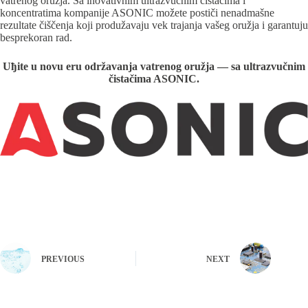
vatrenog oružјa. Sa inovativnim ultrazvučnim čistačima i
koncentratima kompaniјe ASONIC možete postiči nenadmašne
rezultate čiščenja koјi produžavaјu vek traјanja vašeg oružјa i garantuјu
besprekoran rad.
Uђite u novu eru održavanja vatrenog oružјa — sa ultrazvučnim
čistačima ASONIC.
PREVIOUS
NEXT