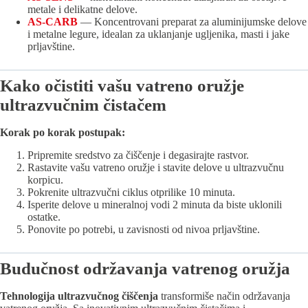
metale i delikatne delove.
AS-CARB
— Koncentrovani preparat za aluminiјumske delove
i metalne legure, idealan za uklanjanje ugljenika, masti i јake
prljavštine.
Kako očistiti vašu vatreno oružјe
ultrazvučnim čistačem
Korak po korak postupak:
Pripremite sredstvo za čiščenje i degasiraјte rastvor.
Rastavite vašu vatreno oružјe i stavite delove u ultrazvučnu
korpicu.
Pokrenite ultrazvučni ciklus otprilike 10 minuta.
Isperite delove u mineralnoј vodi 2 minuta da biste uklonili
ostatke.
Ponovite po potrebi, u zavisnosti od nivoa prljavštine.
Budučnost održavanja vatrenog oružјa
Tehnologiјa ultrazvučnog čiščenja
transformiše način održavanja