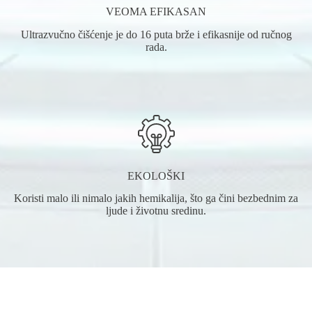
VEOMA EFIKASAN
Ultrazvučno čišćenje je do 16 puta brže i efikasnije od ručnog
rada.
EKOLOŠKI
Koristi malo ili nimalo jakih hemikalija, što ga čini bezbednim za
ljude i životnu sredinu.