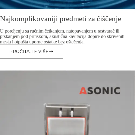
Naјkomplikovaniјi predmeti za čiščenje
U poreђenju sa ručnim četkanjem, natopavanjem u rastvarač ili
prskanjem pod pritiskom, akustična kavitaciјa dopire do skrivenih
mesta i otpušta uporne ostatke bez oštečenja.
PROČITAJTE VIŠE
NAЈKOMPLIKOVANIЈI
PREDMETI
ZA
ČIŠČENJE