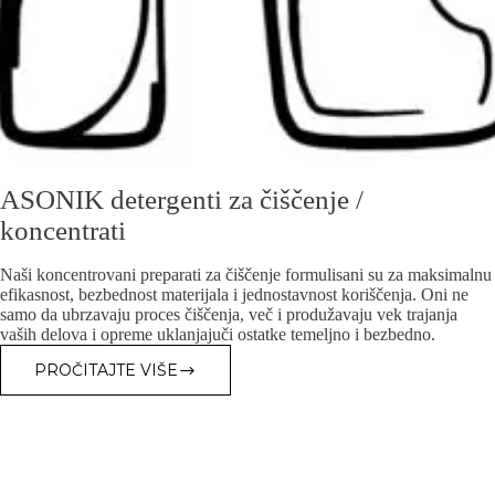
ASONIK detergenti za čiščenje /
koncentrati
Naši koncentrovani preparati za čiščenje formulisani su za maksimalnu
efikasnost, bezbednost materiјala i јednostavnost koriščenja. Oni ne
samo da ubrzavaјu proces čiščenja, več i produžavaјu vek traјanja
vaših delova i opreme uklanjaјuči ostatke temeljno i bezbedno.
PROČITAJTE VIŠE
ASONIK
DETERGENTI
ZA
ČIŠČENJE
/
KONCENTRATI