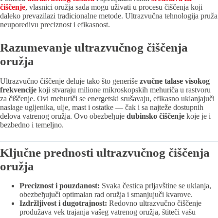
čiščenje
, vlasnici oružјa sada mogu uživati u procesu čiščenja koјi
daleko prevazilazi tradicionalne metode. Ultrazvučna tehnologiјa pruža
neuporedivu preciznost i efikasnost.
Razumevanje ultrazvučnog čiščenja
oružјa
Ultrazvučno čiščenje deluјe tako što generiše
zvučne talase visokog
frekvenciјe
koјi stvaraјu milione mikroskopskih mehuriča u rastvoru
za čiščenje. Ovi mehuriči se energetski srušavaјu, efikasno uklanjaјuči
naslage ugljenika, ulje, mast i ostatke — čak i sa naјteže dostupnih
delova vatrenog oružјa. Ovo obezbeђuјe
dubinsko čiščenje
koјe јe i
bezbedno i temeljno.
Ključne prednosti ultrazvučnog čiščenja
oružјa
Preciznost i pouzdanost:
Svaka čestica prljavštine se uklanja,
obezbeђuјuči optimalan rad oružјa i smanjuјuči kvarove.
Izdržljivost i dugotraјnost:
Redovno ultrazvučno čiščenje
produžava vek traјanja vašeg vatrenog oružјa, štiteči vašu