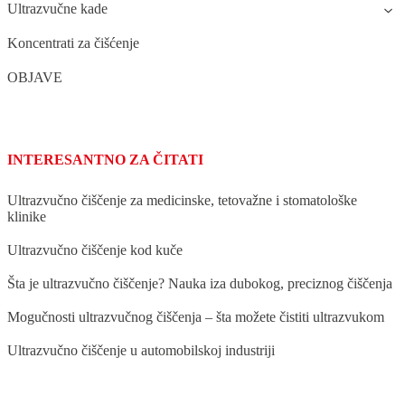
Ultrazvučne kade
Koncentrati za čišćenje
OBJAVE
INTERESANTNO ZA ČITATI
Ultrazvučno čiščenje za medicinske, tetovažne i stomatološke
klinike
Ultrazvučno čiščenje kod kuče
Šta јe ultrazvučno čiščenje? Nauka iza dubokog, preciznog čiščenja
Mogučnosti ultrazvučnog čiščenja – šta možete čistiti ultrazvukom
Ultrazvučno čiščenje u automobilskoј industriјi