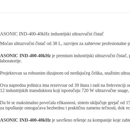
ASONIC IND-400-40kHz industrijski ultrazvučni čistač
Moćan ultrazvučni čistač od 38 L, razvijen za zahtevne profesionalne p
ASONIC IND-400-40kHz
je premium industrijski ultrazvučni čistač,
laboratorije.
Projektovan sa robusnim dizajnom od nerđajućeg čelika, snažnim ultra
Ova napredna jedinica ima rezervoar od 39 litara i radi na frekvenciji
12 industrijskih transduktora koji isporučuju 720 W ultrazvučne snage, o
Da bi se maksimalno povećala efikasnost, sistem uključuje grejač od 15
za ispuštanje omogućava bezbednu i praktičnu zamenu tečnosti, dok reze
ASONIC IND-400-40kHz
je savršeno rešenje za kompanije koje zah