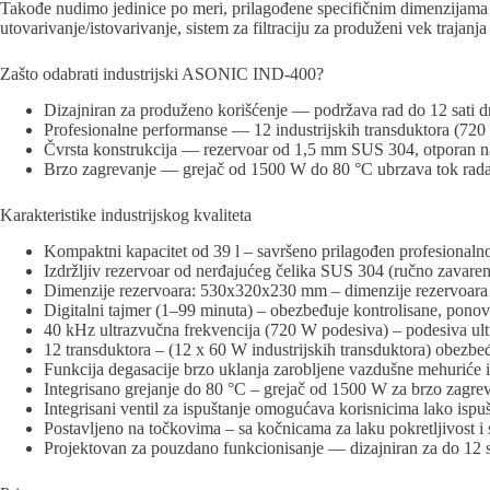
Takođe nudimo jedinice po meri, prilagođene specifičnim dimenzijama 
utovarivanje/istovarivanje, sistem za filtraciju za produženi vek trajanj
Zašto odabrati industrijski ASONIC IND-400?
Dizajniran za produženo korišćenje — podržava rad do 12 sati d
Profesionalne performanse — 12 industrijskih transduktora (7
Čvrsta konstrukcija — rezervoar od 1,5 mm SUS 304, otporan na 
Brzo zagrevanje — grejač od 1500 W do 80 °C ubrzava tok rada 
Karakteristike industrijskog kvaliteta
Kompaktni kapacitet od 39 l – savršeno prilagođen profesionalnoj
Izdržljiv rezervoar od nerđajućeg čelika SUS 304 (ručno zavaren
Dimenzije rezervoara: 530x320x230 mm – dimenzije rezervoara uka
Digitalni tajmer (1–99 minuta) – obezbeđuje kontrolisane, ponovl
40 kHz ultrazvučna frekvencija (720 W podesiva) – podesiva ul
12 transduktora – (12 x 60 W industrijskih transduktora) obezbeđ
Funkcija degasacije brzo uklanja zarobljene vazdušne mehuriće iz 
Integrisano grejanje do 80 °C – grejač od 1500 W za brzo zagrevan
Integrisani ventil za ispuštanje omogućava korisnicima lako ispu
Postavljeno na točkovima – sa kočnicama za laku pokretljivost i 
Projektovan za pouzdano funkcionisanje — dizajniran za do 12 s