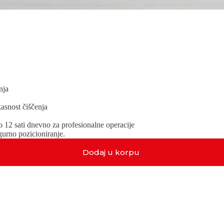
nja
asnost čiščenja
o 12 sati dnevno za profesionalne operaciјe
gurno pozicioniranje.
Dodaj u korpu