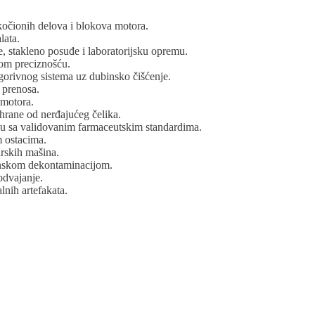
 kočionih delova i blokova motora.
lata.
, stakleno posuđe i laboratorijsku opremu.
nom preciznošću.
 gorivnog sistema uz dubinsko čišćenje.
a prenosa.
 motora.
 hrane od nerđajućeg čelika.
adu sa validovanim farmaceutskim standardima.
m ostacima.
arskih mašina.
inskom dekontaminacijom.
odvajanje.
lnih artefakata.