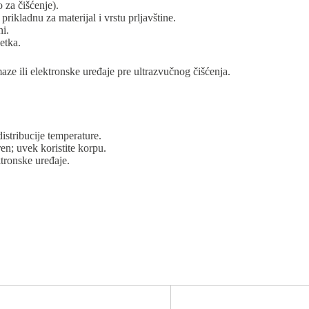
 za čišćenje).
prikladnu za materijal i vrstu prljavštine.
ni.
šetka.
ze ili elektronske uređaje pre ultrazvučnog čišćenja.
stribucije temperature.
en; uvek koristite korpu.
ktronske uređaje.