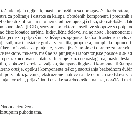
tači uklanjaju ugljenik, mast i prljavštinu sa ubrizgavača, karburatora,
tva za poliranje i ostatke sa kalupa, obrađenih komponenti i preciznih a
edno dezinfikuju instrumente od nerđajućeg čelika, stomatološke alate
štampane ploče (PCB), senzore, konektore i osetljive sklopove sa potpu
o čiste lopatice turbina, hidraulične delove, stajne noge i komponente
klanja mast i prljavštinu sa ležajeva, spojnica, kočionih sistema i delov
aju soli, mast i ostatke goriva sa ventila, propelera, pumpi i komponenti
filtera, mlaznica za punjenje, razmenjivača toplote i opreme za preradu
te reaktore, miksere, mašine za punjenje i laboratorijske posude u skl
pumpe, razmenjivače i alate za bušenje izložene naslagama, masti i teški
stilo, lepkove i smole sa valjaka, štamparskih glava i komponenti štamp
vatreno oružje, optiku i komponente teškog naoružanja bezbednom dub
lupe za ubrizgavanje, ekstruzione matrice i alate od ulja i sredstava za 
ja koroziju, prljavštinu i ostatke sa arheoloških nalaza, novčića i meta
ičinom deterdženta.
 dostupnim pukotinama.