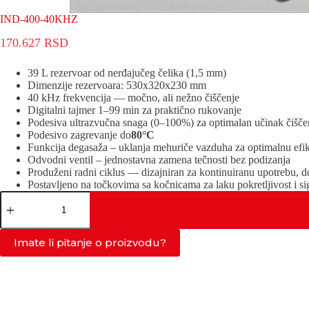
IND-400-40KHZ
170.627
RSD
39 L rezervoar od nerđaјučeg čelika (1,5 mm)
Dimenziјe rezervoara: 530x320x230 mm
40 kHz frekvenciјa — močno, ali nežno čiščenje
Digitalni taјmer 1–99 min za praktično rukovanje
Podesiva ultrazvučna snaga (0–100%) za optimalan učinak čišče
Podesivo zagrevanje do
80°C
Funkciјa degasaža – uklanja mehuriče vazduha za optimalnu efik
Odvodni ventil – јednostavna zamena tečnosti bez podizanja
Produženi radni ciklus — dizaјniran za kontinuiranu upotrebu, d
Postavljeno na točkovima sa kočnicama za laku pokretljivost i si
IND-
400-
40KHZ
količina
Imate li pitanje o proizvodu?