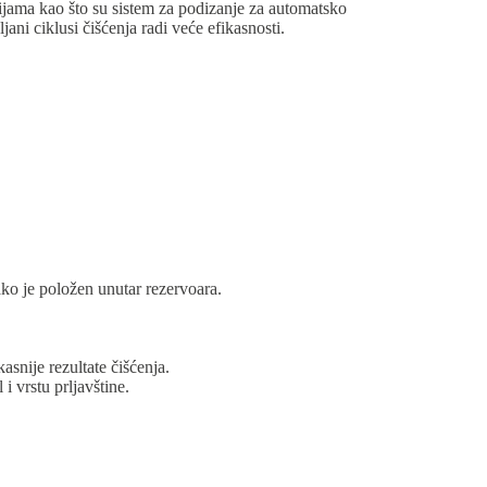
jama kao što su sistem za podizanje za automatsko
ani ciklusi čišćenja radi veće efikasnosti.
ko je položen unutar rezervoara.
snije rezultate čišćenja.
i vrstu prljavštine.