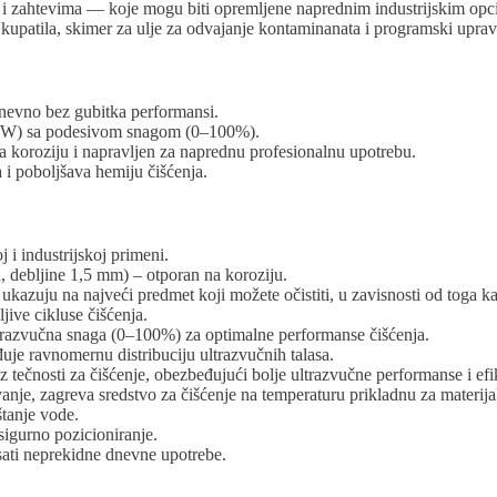
i zahtevima — koje mogu biti opremljene naprednim industrijskim opci
a kupatila, skimer za ulje za odvajanje kontaminanata i programski upravlj
nevno bez gubitka performansi.
20 W) sa podesivom snagom (0–100%).
koroziju i napravljen za naprednu profesionalnu upotrebu.
i poboljšava hemiju čišćenja.
 i industrijskoj primeni.
, debljine 1,5 mm) – otporan na koroziju.
zuju na najveći predmet koji možete očistiti, u zavisnosti od toga ka
jive cikluse čišćenja.
trazvučna snaga (0–100%) za optimalne performanse čišćenja.
uje ravnomernu distribuciju ultrazvučnih talasa.
tečnosti za čišćenje, obezbeđujući bolje ultrazvučne performanse i efika
je, zagreva sredstvo za čišćenje na temperaturu prikladnu za materijal 
štanje vode.
sigurno pozicioniranje.
ati neprekidne dnevne upotrebe.