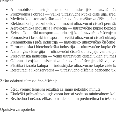
Primene
Automobilska industrija i mehanika — industrijski ultrazvučni čis
Proizvodnja i obrada — velike ultrazvučne kupke čiste ulja, sreds
Medicinsko i stomatološko — ultrazvučne mašine za čišćenje bezb
Elektronika i precizni delovi — moćni ultrazvučni čistači peru 
Aerokosmička industrija i avijacija — ultrazvučne kupke bezbedn
Železnički i teški transport — industrijsko ultrazvučno čišćenje u
Pomorstvo i brodski transport — veliki ultrazvučni čistači uklanj
Prehrambena i pića industrija — higijensko ultrazvučno čišćenje 
Farmaceutska i biotehnološka industrija — ultrazvučne kupke čis
Nafta i gas / Energija — ultrazvučni čistači obnavljaju ventile, 
Presovanska industrija — veliki ultrazvučni čistači uklanjaju ma
Odbrana i vojska — sistemi za ultrazvučno čišćenje održavaju 
Plastika i izrada kalupa — industrijske ultrazvučne kupke čiste ka
Restauracija i konzervacija — ultrazvučno čišćenje bezbedno uklan
Zašto odabrati ultrazvučno čišćenje
Štedi vreme: temeljni rezultati za samo nekoliko minuta.
Ekološki prihvatljivo: uglavnom koristi vodu sa minimalnom kol
Bezbedno i nežno: efikasno na delikatnim predmetima i u teško
Uputstvo za upotrebu