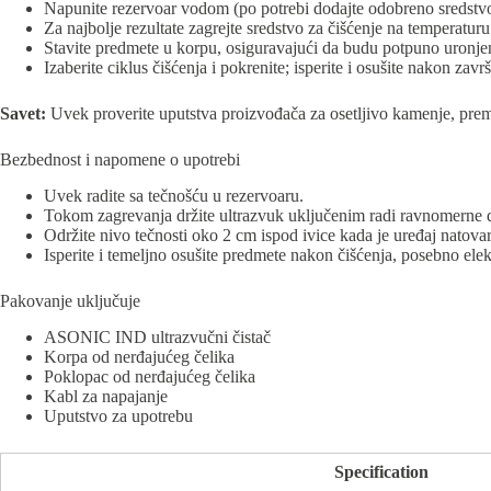
Napunite rezervoar vodom (po potrebi dodajte odobreno sredstvo
Za najbolje rezultate zagrejte sredstvo za čišćenje na temperaturu 
Stavite predmete u korpu, osiguravajući da budu potpuno uronje
Izaberite ciklus čišćenja i pokrenite; isperite i osušite nakon zavr
Savet:
Uvek proverite uputstva proizvođača za osetljivo kamenje, prema
Bezbednost i napomene o upotrebi
Uvek radite sa tečnošću u rezervoaru.
Tokom zagrevanja držite ultrazvuk uključenim radi ravnomerne di
Održite nivo tečnosti oko 2 cm ispod ivice kada je uređaj natovar
Isperite i temeljno osušite predmete nakon čišćenja, posebno ele
Pakovanje uključuje
ASONIC IND ultrazvučni čistač
Korpa od nerđajućeg čelika
Poklopac od nerđajućeg čelika
Kabl za napajanje
Uputstvo za upotrebu
Specification