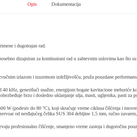
Opis
Dokumentacija
rimene i dugotrajan rad.
 posebno dizajniran za kontinuirani rad u zahtevnim uslovima kao što su 
zvučnim izlazom i izuzetnom izdržljivošću, pruža pouzdane performanse
 od 40 kHz, generišući snažne, energijom bogate kavitacione mehuriće ko
bezbeđuje brzo i dosledno uklanjanje ulja, masti, ugljenika, pasti za po
00 W (podesiv do 80 °C), koji skraćuje vreme ciklusa čišćenja i istovre
rvoar od nerđajućeg čelika SUS 304 debljine 1,5 mm, ručno zavaren, gar
tevaju profesionalno čišćenje, smanjeno vreme zastoja i dugoročnu po