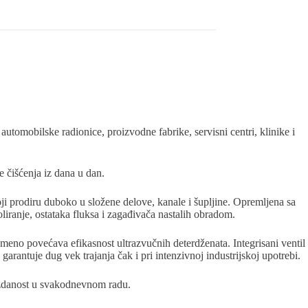
automobilske radionice, proizvodne fabrike, servisni centri, klinike i
 čišćenja iz dana u dan.
ji prodiru duboko u složene delove, kanale i šupljine. Opremljena sa
liranje, ostataka fluksa i zagađivača nastalih obradom.
meno povećava efikasnost ultrazvučnih deterdženata. Integrisani ventil
antuje dug vek trajanja čak i pri intenzivnoj industrijskoj upotrebi.
uzdanost u svakodnevnom radu.