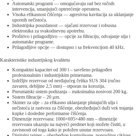
Automatski programi — omogućavaju rad bez ručnih
intervencija, smanjujući opterećenje operatera.
Visoka efikasnost čišćenja — agresivna kavitacija za uklanjanje
upornih nečistoća.
Industrijska pouzdanost — ojačani rezervoar i robusna
elektronika za svakodnevnu upotrebu.
Proširivo i prilagodljivo — opcije za filtraciju, odvajanje ulja i
automatske programe.
Prilagodljive opcije — dostupno i sa frekvencijom 40 kHz.
Karakteristike industrijskog kvaliteta
Kompaktni kapacitet od 300 l – savršeno prilagođen
profesionalnim i industrijskim primenama.
Izdržljiv rezervoar od nerđajućeg čelika SUS 304 (ručno
zavaren, debljine 2,5 mm) – otporan na koroziju.
Pneumatski sistem podizanja – maksimalna nosivost 200 kg.
Sistem filtracije – 20 μm.
Skimer za ulje – za efikasno uklanjanje plutajućih ulja i
nečistoća iz rastvora za čišćenje, obezbeđujući duži vek trajanja
kupke i dosledne performanse čišćenja.
Dimenzije rezervoara: 1000×695×480 mm – dimenzije
rezervoara ukazuju na najveći predmet koji možete čistiti, u
zavisnosti od toga kako je položen unutar rezervoara.
Digitalni tajmer – obezbeđuje kontrolisane, ponovljive cikluse