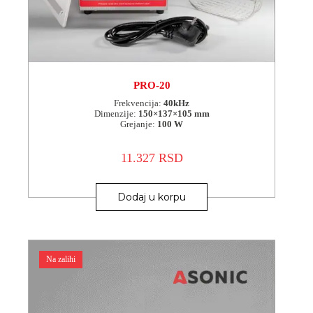
PRO-20
Frekvencija:
40kHz
Dimenzije:
150×137×105 mm
Grejanje:
100 W
11.327
RSD
Dodaj u korpu
Na zalihi