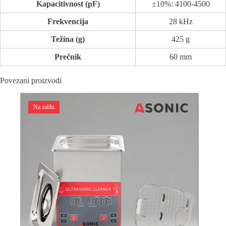
Kapacitivnost (pF)
±10%: 4100-4500
Frekvencija
28 kHz
Težina (g)
425 g
Prečnik
60 mm
Povezani proizvodi
Na zalihi