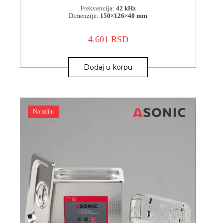
Frekvencija:
42 kHz
Dimenzije:
150×126×40 mm
4.601
RSD
Dodaj u korpu
Na zalihi