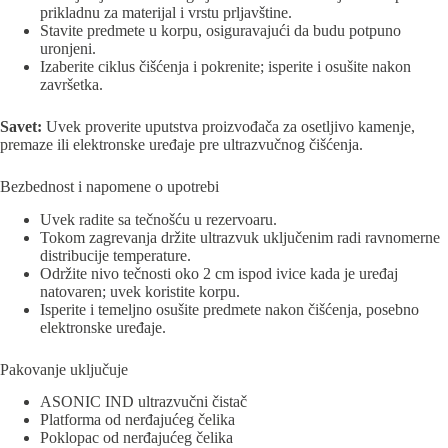
prikladnu za materijal i vrstu prljavštine.
Stavite predmete u korpu, osiguravajući da budu potpuno
uronjeni.
Izaberite ciklus čišćenja i pokrenite; isperite i osušite nakon
završetka.
Savet:
Uvek proverite uputstva proizvođača za osetljivo kamenje,
premaze ili elektronske uređaje pre ultrazvučnog čišćenja.
Bezbednost i napomene o upotrebi
Uvek radite sa tečnošću u rezervoaru.
Tokom zagrevanja držite ultrazvuk uključenim radi ravnomerne
distribucije temperature.
Održite nivo tečnosti oko 2 cm ispod ivice kada je uređaj
natovaren; uvek koristite korpu.
Isperite i temeljno osušite predmete nakon čišćenja, posebno
elektronske uređaje.
Pakovanje uključuje
ASONIC IND ultrazvučni čistač
Platforma od nerđajućeg čelika
Poklopac od nerđajućeg čelika