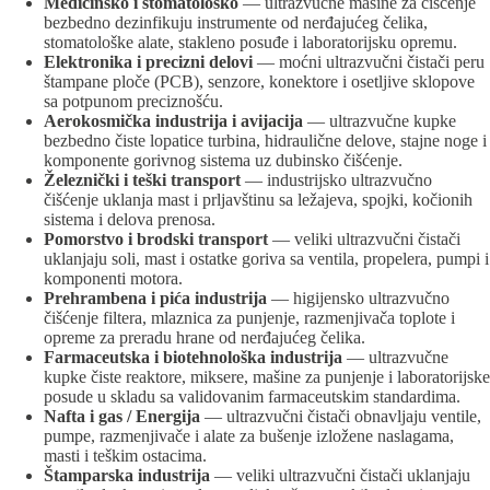
Medicinsko i stomatološko
— ultrazvučne mašine za čišćenje
bezbedno dezinfikuju instrumente od nerđajućeg čelika,
stomatološke alate, stakleno posuđe i laboratorijsku opremu.
Elektronika i precizni delovi
— moćni ultrazvučni čistači peru
štampane ploče (PCB), senzore, konektore i osetljive sklopove
sa potpunom preciznošću.
Aerokosmička industrija i avijacija
— ultrazvučne kupke
bezbedno čiste lopatice turbina, hidraulične delove, stajne noge i
komponente gorivnog sistema uz dubinsko čišćenje.
Železnički i teški transport
— industrijsko ultrazvučno
čišćenje uklanja mast i prljavštinu sa ležajeva, spojki, kočionih
sistema i delova prenosa.
Pomorstvo i brodski transport
— veliki ultrazvučni čistači
uklanjaju soli, mast i ostatke goriva sa ventila, propelera, pumpi i
komponenti motora.
Prehrambena i pića industrija
— higijensko ultrazvučno
čišćenje filtera, mlaznica za punjenje, razmenjivača toplote i
opreme za preradu hrane od nerđajućeg čelika.
Farmaceutska i biotehnološka industrija
— ultrazvučne
kupke čiste reaktore, miksere, mašine za punjenje i laboratorijske
posude u skladu sa validovanim farmaceutskim standardima.
Nafta i gas / Energija
— ultrazvučni čistači obnavljaju ventile,
pumpe, razmenjivače i alate za bušenje izložene naslagama,
masti i teškim ostacima.
Štamparska industrija
— veliki ultrazvučni čistači uklanjaju