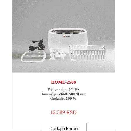
HOME-2500
Frekvencija:
40kHz
Dimenzije:
246×150×70 mm
Grejanje:
100 W
12.389
RSD
Dodaj u korpu