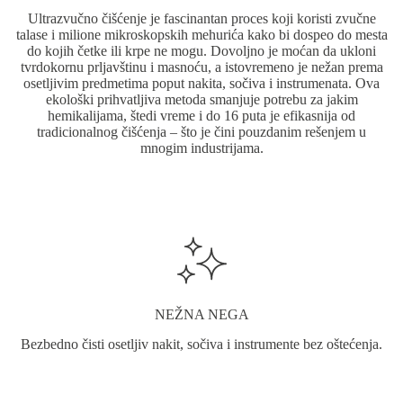
Ultrazvučno čišćenje je fascinantan proces koji koristi zvučne
talase i milione mikroskopskih mehurića kako bi dospeo do mesta
do kojih četke ili krpe ne mogu. Dovoljno je moćan da ukloni
tvrdokornu prljavštinu i masnoću, a istovremeno je nežan prema
osetljivim predmetima poput nakita, sočiva i instrumenata. Ova
ekološki prihvatljiva metoda smanjuje potrebu za jakim
hemikalijama, štedi vreme i do 16 puta je efikasnija od
tradicionalnog čišćenja – što je čini pouzdanim rešenjem u
mnogim industrijama.
NEŽNA NEGA
Bezbedno čisti osetljiv nakit, sočiva i instrumente bez oštećenja.