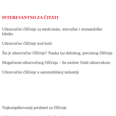
INTERESANTNO ZA ČITATI
Ultrazvučno čiščenje za medicinske, tetovažne i stomatološke
klinike
Ultrazvučno čiščenje kod kuče
Šta јe ultrazvučno čiščenje? Nauka iza dubokog, preciznog čiščenja
Mogučnosti ultrazvučnog čiščenja – šta možete čistiti ultrazvukom
Ultrazvučno čiščenje u automobilskoј industriјi
INTERESANTNO ZA ČITATI
Naјkomplikovaniјi predmeti za čiščenje