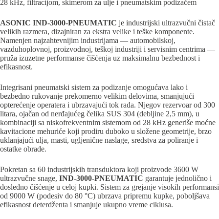
28 kHz, filtracijom, skimerom za ulje i pneumatskim podizačem
ASONIC IND-3000-PNEUMATIC
je industrijski ultrazvučni čistač
velikih razmera, dizajniran za ekstra velike i teške komponente.
Namenjen najzahtevnijim industrijama — automobilskoj,
vazduhoplovnoj, proizvodnoj, teškoj industriji i servisnim centrima —
pruža izuzetne performanse čišćenja uz maksimalnu bezbednost i
efikasnost.
Integrisani pneumatski sistem za podizanje omogućava lako i
bezbedno rukovanje prekomerno velikim delovima, smanjujući
opterećenje operatera i ubrzavajući tok rada. Njegov rezervoar od 300
litara, ojačan od nerđajućeg čelika SUS 304 (debljine 2,5 mm), u
kombinaciji sa niskofrekventnim sistemom od 28 kHz generiše moćne
kavitacione mehuriće koji prodiru duboko u složene geometrije, brzo
uklanjajući ulja, masti, ugljenične naslage, sredstva za poliranje i
ostatke obrade.
Pokretan sa 60 industrijskih transduktora koji proizvode 3600 W
ultrazvučne snage,
IND-3000-PNEUMATIC
garantuje jednolično i
dosledno čišćenje u celoj kupki. Sistem za grejanje visokih performansi
od 9000 W (podesiv do 80 °C) ubrzava pripremu kupke, poboljšava
efikasnost deterdženta i smanjuje ukupno vreme ciklusa.