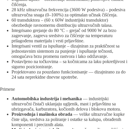
čišćenja.
28 kHz ultrazvučna frekvencija (3600 W podesiva) – podesiva
ultrazvučna snaga (0–100%) za optimalan učinak čišćenja.
60 transduktora – (60 x 60W industrijski transduktor)
obezbeđuje ravnomernu distribuciju ultrazvučnih talasa.
Integrisano grejanje do 80 °C – grejač od 9000 W za brzo
zagrevanje, zagreva sredstvo za čišćenje na temperaturu
prilagođenu materijalu i vrsti prljavštine.
Integrisani ventil za ispuštanje – dizajniran za praktičnost sa
jednostavnim sistemom za punjenje i ispuštanje tečnosti,
omogućava brzu promenu rastvora i lako održavanje.
Postavljeno na točkovima – sa kočnicama za laku pokretljivost i
sigurno pozicioniranje.
Projektovano za pouzdano funkcionisanje — dizajnirano za do
24 sata neprekidne dnevne upotrebe.
Primene
Automobilska industrija i mehanika
— industrijski
ultrazvučni čistači uklanjaju ugljenik, mast i prljavštinu sa
ubrizgavača, karburatora, kočionih delova i blokova motora.
Proizvodnja i mašinska obrada
— velike ultrazvučne kupke
čiste ulja, sredstva za poliranje i ostatke sa kalupa, obrađenih
komponenti i preciznih alata.