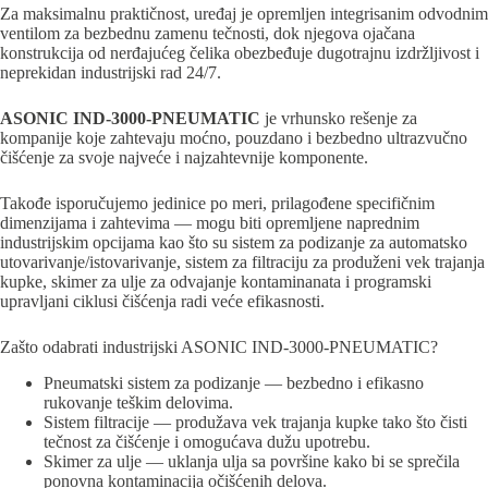
Za maksimalnu praktičnost, uređaj je opremljen integrisanim odvodnim
ventilom za bezbednu zamenu tečnosti, dok njegova ojačana
konstrukcija od nerđajućeg čelika obezbeđuje dugotrajnu izdržljivost i
neprekidan industrijski rad 24/7.
ASONIC IND-3000-PNEUMATIC
je vrhunsko rešenje za
kompanije koje zahtevaju moćno, pouzdano i bezbedno ultrazvučno
čišćenje za svoje najveće i najzahtevnije komponente.
Takođe isporučujemo jedinice po meri, prilagođene specifičnim
dimenzijama i zahtevima — mogu biti opremljene naprednim
industrijskim opcijama kao što su sistem za podizanje za automatsko
utovarivanje/istovarivanje, sistem za filtraciju za produženi vek trajanja
kupke, skimer za ulje za odvajanje kontaminanata i programski
upravljani ciklusi čišćenja radi veće efikasnosti.
Zašto odabrati industrijski ASONIC IND-3000-PNEUMATIC?
Pneumatski sistem za podizanje — bezbedno i efikasno
rukovanje teškim delovima.
Sistem filtracije — produžava vek trajanja kupke tako što čisti
tečnost za čišćenje i omogućava dužu upotrebu.
Skimer za ulje — uklanja ulja sa površine kako bi se sprečila
ponovna kontaminacija očišćenih delova.