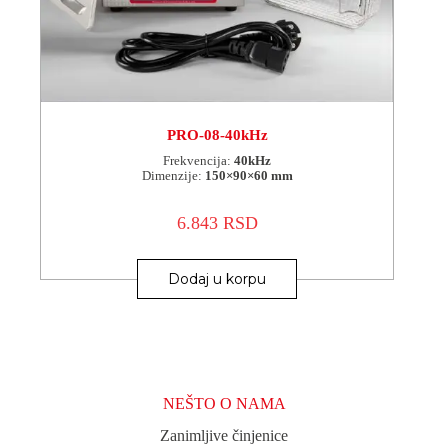
PRO-08-40kHz
Frekvencija:
40kHz
Dimenzije:
150×90×60 mm
6.843
RSD
Dodaj u korpu
NEŠTO O NAMA
Zanimljive činjenice