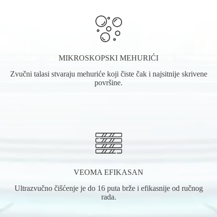
MIKROSKOPSKI MEHURIĆI
Zvučni talasi stvaraju mehuriće koji čiste čak i najsitnije skrivene
površine.
VEOMA EFIKASAN
Ultrazvučno čišćenje je do 16 puta brže i efikasnije od ručnog
rada.