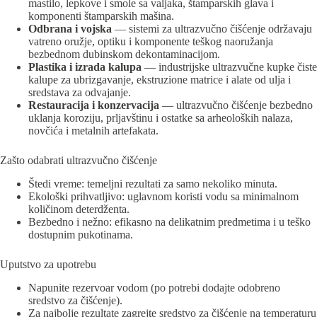
mastilo, lepkove i smole sa valjaka, štamparskih glava i
komponenti štamparskih mašina.
Odbrana i vojska
— sistemi za ultrazvučno čišćenje održavaju
vatreno oružje, optiku i komponente teškog naoružanja
bezbednom dubinskom dekontaminacijom.
Plastika i izrada kalupa
— industrijske ultrazvučne kupke čiste
kalupe za ubrizgavanje, ekstruzione matrice i alate od ulja i
sredstava za odvajanje.
Restauracija i konzervacija
— ultrazvučno čišćenje bezbedno
uklanja koroziju, prljavštinu i ostatke sa arheoloških nalaza,
novčića i metalnih artefakata.
Zašto odabrati ultrazvučno čišćenje
Štedi vreme: temeljni rezultati za samo nekoliko minuta.
Ekološki prihvatljivo: uglavnom koristi vodu sa minimalnom
količinom deterdženta.
Bezbedno i nežno: efikasno na delikatnim predmetima i u teško
dostupnim pukotinama.
Uputstvo za upotrebu
Napunite rezervoar vodom (po potrebi dodajte odobreno
sredstvo za čišćenje).
Za najbolje rezultate zagrejte sredstvo za čišćenje na temperaturu