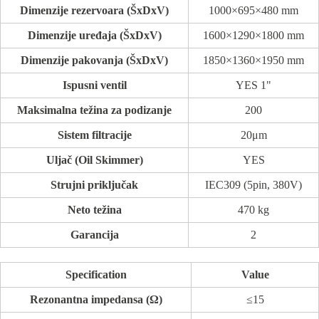
Dimenzije rezervoara (ŠxDxV)
1000×695×480 mm
Dimenzije uređaja (ŠxDxV)
1600×1290×1800 mm
Dimenzije pakovanja (ŠxDxV)
1850×1360×1950 mm
Ispusni ventil
YES 1"
Maksimalna težina za podizanje
200
Sistem filtracije
20μm
Uljač (Oil Skimmer)
YES
Strujni priključak
IEC309 (5pin, 380V)
Neto težina
470 kg
Garancija
2
Specification
Value
Rezonantna impedansa (Ω)
≤15