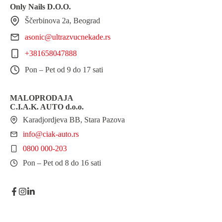
Only Nails D.O.O.
Ščerbinova 2a, Beograd
asonic@ultrazvucnekade.rs
+381658047888
Pon – Pet od 9 do 17 sati
MALOPRODAJA
C.I.A.K. AUTO d.o.o.
Karadjordjeva BB, Stara Pazova
info@ciak-auto.rs
0800 000-203
Pon – Pet od 8 do 16 sati