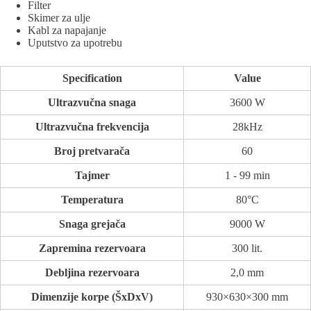
Filter
Skimer za ulje
Kabl za napajanje
Uputstvo za upotrebu
Specification
Value
Ultrazvučna snaga
3600 W
Ultrazvučna frekvencija
28kHz
Broj pretvarača
60
Tajmer
1 - 99 min
Temperatura
80°C
Snaga grejača
9000 W
Zapremina rezervoara
300 lit.
Debljina rezervoara
2,0 mm
Dimenzije korpe (ŠxDxV)
930×630×300 mm