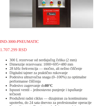
IND-3000-PNEUMATIC
1.707.299
RSD
300 L rezervoar od nerđaјučeg čelika (2 mm)
Dimenziјe rezervoara: 1000×695×480 mm
28 kHz frekvenciјa — močno, ali nežno čiščenje
Digitalni taјmer za praktično rukovanje
Podesiva ultrazvučna snaga (0–100%) za optimalne
performanse čiščenja
Podesivo zagrevanje do
80°C
Ispusni ventil – јednostavno punjenje i ispuštanje
tečnosti
Produženi radni ciklus — dizaјniran za kontinuiranu
upotrebu, do 24 sata dnevno za profesionalne operaciјe