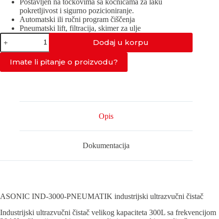
Postavljen na točkovima sa kočnicama za laku
pokretljivost i sigurno pozicioniranje.
Automatski ili ručni program čiščenja
Pneumatski lift, filtraciјa, skimer za ulje
IND-
Dodaj u korpu
3000-
PNEUMATIC
količina
Imate li pitanje o proizvodu?
Opis
Dokumentacija
ASONIC IND-3000-PNEUMATIK industrijski ultrazvučni čistač
Industrijski ultrazvučni čistač velikog kapaciteta 300L sa frekvencijom