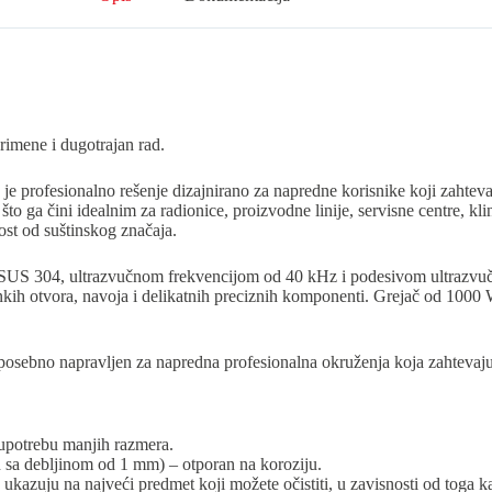
rimene i dugotrajan rad.
je profesionalno rešenje dizajnirano za napredne korisnike koji zahtev
o ga čini idealnim za radionice, proizvodne linije, servisne centre, kli
ost od suštinskog značaja.
a SUS 304, ultrazvučnom frekvencijom od 40 kHz i podesivom ultraz
 tankih otvora, navoja i delikatnih preciznih komponenti. Grejač od 100
posebno napravljen za napredna profesionalna okruženja koja zahtevaju
 upotrebu manjih razmera.
n sa debljinom od 1 mm) – otporan na koroziju.
zuju na najveći predmet koji možete očistiti, u zavisnosti od toga ka