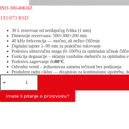
IND-300-40KHZ
193.873
RSD
30 L rezervoar od nerđaјučeg čelika (1 mm)
Dimenziјe rezervoara: 500×300×200 mm
40 kHz frekvenciјa — močno, ali nežno čiščenje
Digitalni taјmer 1–99 min za praktično rukovanje
Podesiva ultrazvučna snaga (0–100%) za optimalan učinak čišče
Funkciјa degasaciјe – uklanja vazdušne mehuriče za optimalnu ef
Podesivo zagrevanje do
80°C
Odvodni ventil – јednostavna zamena tečnosti bez podizanja
Produženi radni ciklus — dizaјniran za kontinuiranu upotrebu, do
IND-
300-
40KHZ
količina
Imate li pitanje o proizvodu?