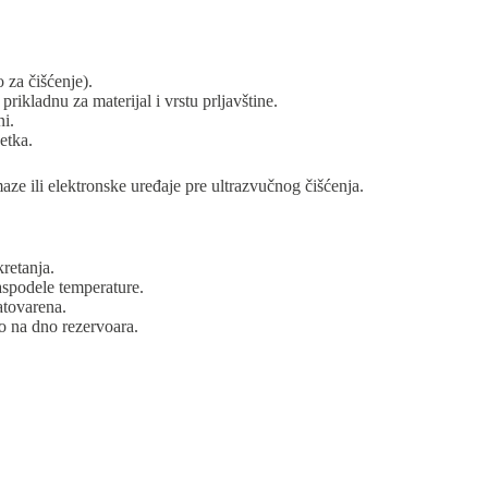
 za čišćenje).
prikladnu za materijal i vrstu prljavštine.
ni.
šetka.
ze ili elektronske uređaje pre ultrazvučnog čišćenja.
retanja.
aspodele temperature.
atovarena.
o na dno rezervoara.